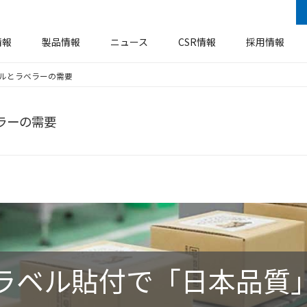
情報
製品情報
ニュース
CSR情報
採用情報
ルとラベラーの需要
安全衛生・防火防災基本方針
企業概要
ラベル
事業所・工場
機器装置
環境方針
ラーの需要
ア
ソーシャルメディアに関するご案内
エコロジー
ベル貼付で「日本品質