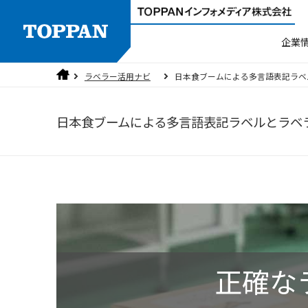
企業
ラベラー活用ナビ
日本食ブームによる多言語表記ラベ
製品検索
人権方針
ご挨拶
ラベラー
品質方針
沿革
日本食ブームによる多言語表記ラベルとラベ
3分でわかるTOPPANインフォメディ
個人情報保護方針
セキュリティ
正確なラ