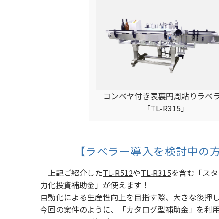
コンベヤ付き表裏円周貼りラベ
「TL-R315」
【ラベラー導入を検討中の
上記ご紹介した
TL-R512
や
TL-R315
を含む「スタ
力化投資補助金
」が使えます！
自動化による生産性向上を目指す際、大きな後押
今回の案件のように、「カタログ型補助金」を利