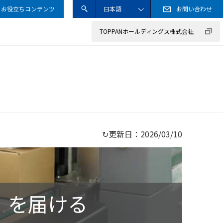
お役立ちコンテンツ
日本語
お問い合わせ
送信
サイト内検索ボック
ENGLISH
TOPPANホールディングス株式会社
サステナブル調達ガイドライン
事業のご紹介
カード
情報セキュリティ方針
企業の取り組み
工業材料
クッキー（Cookie）ポリシー
その他
↻更新日：
2026/03/10
」を届ける