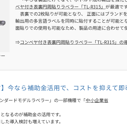
ベヤ付き表裏円周貼りラベラー「TL-R315」
が最適で
表裏での2枚貼りが可能となり、 正面にはブランド
輸出用の多言語ラベルを同時に貼付することが可能と
面貼りでの使用も可能なため、製品の用途に合わせて
⇒
コンベヤ付き表裏円周貼りラベラー「TL-R315」の
ラー
方】今なら補助金活用で、コストを抑えて即
ンダードモデルラベラー」の一部機種で「
中小企業省
しとなるのが補助金の活用です。
用した導入検討も増えています。