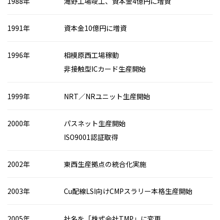
1988年
滝野工場竣工、資本金4億円に増資
1991年
資本金10億円に増資
1996年
相模原西工場稼動
非接触型ICカード生産開始
1999年
NRT／NRユニット生産開始
2000年
パスネット生産開始
ISO9001認証取得
2002年
東西生産拠点の統合化実施
2003年
Cu配線LSI向けCMPスラリー本格生産開始
2005年
社名を「株式会社TMP」に変更