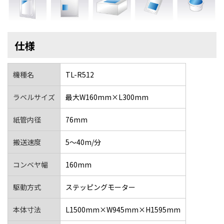
仕様
機種名
TL-R512
ラベルサイズ
最大W160mm×L300mm
紙管内径
76mm
搬送速度
5～40m/分
コンベヤ幅
160mm
駆動方式
ステッピングモーター
本体寸法
L1500mm×W945mm×H1595mm