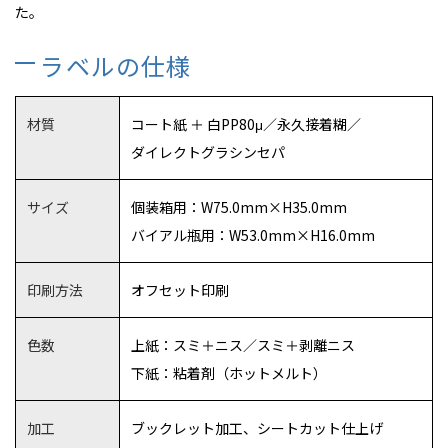
た。
ラベルの仕様
材質
コート紙 ＋ 白PP80μ／永久接着糊／
ダイレクトグラシンセパ
サイズ
個装箱用：W75.0mm×H35.0mm
バイアル瓶用：W53.0mm×H16.0mm
印刷方法
オフセット印刷
色数
上紙：スミ＋ニス／スミ＋剥離ニス
下紙：粘着剤（ホットメルト）
加工
ブックレット加工、シートカット仕上げ