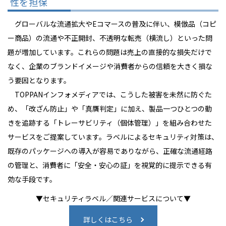
性を担保
グローバルな流通拡大やEコマースの普及に伴い、模倣品（コピ
ー商品）の流通や不正開封、不透明な転売（横流し）といった問
題が増加しています。これらの問題は売上の直接的な損失だけで
なく、企業のブランドイメージや消費者からの信頼を大きく損な
う要因となります。
TOPPANインフォメディアでは、こうした被害を未然に防ぐた
め、「改ざん防止」や「真贋判定」に加え、製品一つひとつの動
きを追跡する「トレーサビリティ（個体管理）」を組み合わせた
サービスをご提案しています。ラベルによるセキュリティ対策は、
既存のパッケージへの導入が容易でありながら、正確な流通経路
の管理と、消費者に「安全・安心の証」を視覚的に提示できる有
効な手段です。
▼セキュリティラベル／関連サービスについて▼
詳しくはこちら