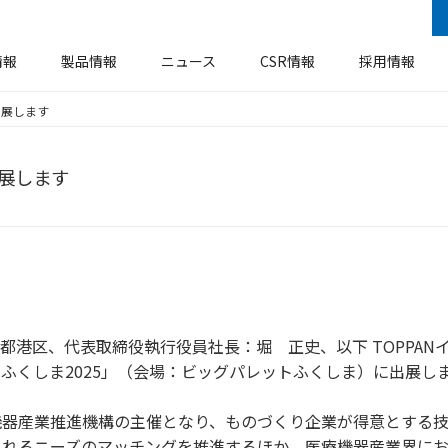
情報
製品情報
ニュース
CSR情報
採用情報
出展します
安全衛生・防火防災基本方針
企業概要
ラベル
事業所・工場
機器装置
環境方針
出展します
ア
ソーシャルメディアに関するご案内
エコロジー
港区、代表取締役執行役員社長：堀 正史、以下 TOPPANイン
ふくしま2025」（会場：ビッグパレットふくしま）に出展し
器産業推進機構の主催となり、ものづくり企業が得意とする技
られるニーズのマッチングを推進するほか、医療機器産業界に