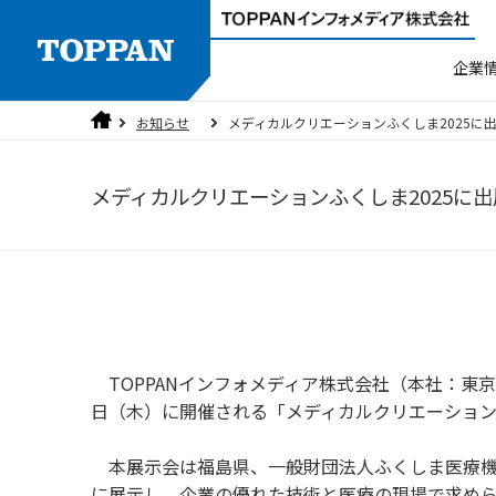
企業
お知らせ
メディカルクリエーションふくしま2025に
製品検索
人権方針
ご挨拶
ラベラー
品質方針
沿革
メディカルクリエーションふくしま2025に
3分でわかるTOPPANインフォメディ
個人情報保護方針
セキュリティ
TOPPANインフォメディア株式会社（本社：東京都
日（木）に開催される「メディカルクリエーション
本展示会は福島県、一般財団法人ふくしま医療機
に展示し、企業の優れた技術と医療の現場で求め