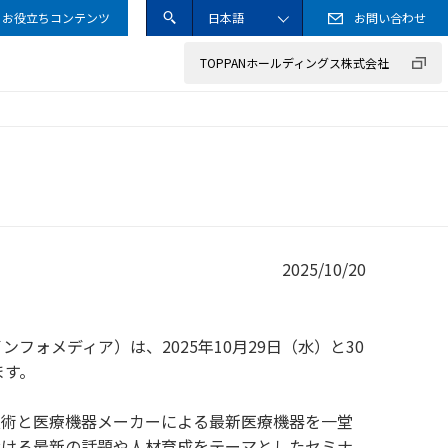
お役立ちコンテンツ
日本語
お問い合わせ
送信
サイト内検索ボック
ENGLISH
TOPPANホールディングス株式会社
サステナブル調達ガイドライン
事業のご紹介
カード
情報セキュリティ方針
企業の取り組み
工業材料
クッキー（Cookie）ポリシー
その他
2025/10/20
フォメディア）は、2025年10月29日（水）と30
ます。
術と医療機器メーカーによる最新医療機器を一堂
おける最新の話題や人材育成をテーマとしたセミナ