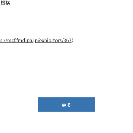
進機構
s://mcf.fmdipa.jp/exhibitors/367
）
）
戻る