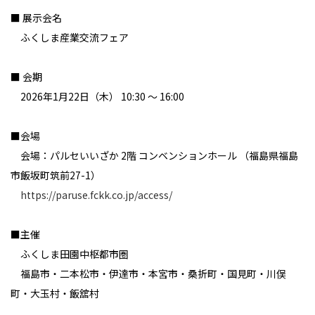
■ 展示会名
ふくしま産業交流フェア
■ 会期
2026年1月22日（木） 10:30 ～ 16:00
■会場
会場：パルセいいざか 2階 コンベンションホール （福島県福島
市飯坂町筑前27-1）
https://paruse.fckk.co.jp/access/
■主催
ふくしま田園中枢都市圏
福島市・二本松市・伊達市・本宮市・桑折町・国見町・川俣
町・大玉村・飯舘村