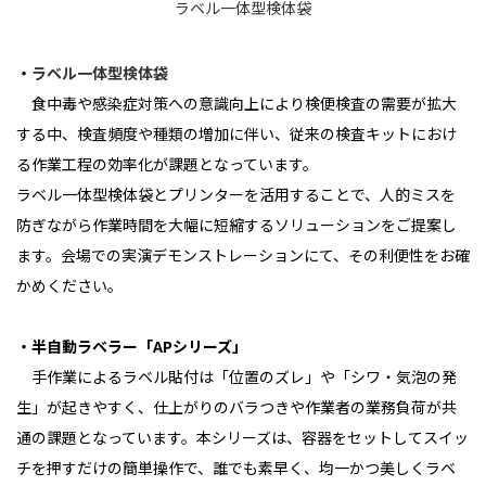
ラベル一体型検体袋
・
ラベル一体型検体袋
食中毒や感染症対策への意識向上により検便検査の需要が拡大
する中、検査頻度や種類の増加に伴い、従来の検査キットにおけ
る作業工程の効率化が課題となっています。
ラベル一体型検体袋とプリンターを活用することで、人的ミスを
防ぎながら作業時間を大幅に短縮するソリューションをご提案し
ます。会場での実演デモンストレーションにて、その利便性をお確
かめください。
・半自動ラベラー「APシリーズ」
手作業によるラベル貼付は「位置のズレ」や「シワ・気泡の発
生」が起きやすく、仕上がりのバラつきや作業者の業務負荷が共
通の課題となっています。本シリーズは、容器をセットしてスイッ
チを押すだけの簡単操作で、誰でも素早く、均一かつ美しくラベ