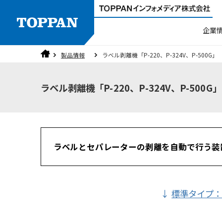
企業
製品情報
ラベル剥離機「P-220、P-324V、P-500G」
製品検索
人権方針
ご挨拶
ラベラー
品質方針
沿革
ラベル剥離機「P-220、P-324V、P-500G」
3分でわかるTOPPANインフォメディ
個人情報保護方針
セキュリティ
ラベルとセパレーターの剥離を自動で行う装
標準タイプ：P