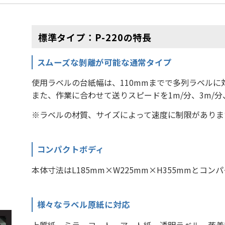
標準タイプ：P-220の特長
スムーズな剝離が可能な通常タイプ
使用ラベルの台紙幅は、110mmまでで多列ラベルに
また、作業に合わせて送りスピードを1m/分、3m/分
※ラベルの材質、サイズによって速度に制限がありま
コンパクトボディ
本体寸法はL185mm×W225mm×H355mmと
様々なラベル原紙に対応
上質紙、ミラーコート、アート紙、透明ラベル、蒸着PE