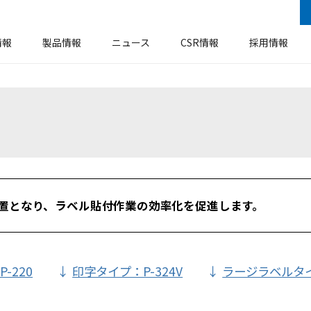
情報
製品情報
ニュース
CSR情報
採用情報
安全衛生・防火防災基本方針
企業概要
ラベル
事業所・工場
機器装置
環境方針
ア
ソーシャルメディアに関するご案内
エコロジー
置となり、ラベル貼付作業の効率化を促進します。
-220
印字タイプ：P-324V
ラージラベルタイ