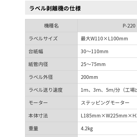
ラベル剥離機の仕様
機種名
P-220
ラベルサイズ
最大W110×L100mm
台紙幅
30～110mm
紙管内径
25～75mm
ラベル外径
200mm
ラベル送り速度
1ｍ、3ｍ、5ｍ/分（工
モーター
ステッピングモーター
本体寸法
L185mm×W225mm×H
重量
4.2kg