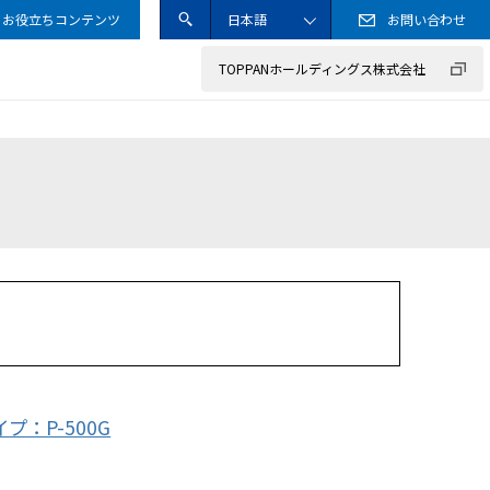
お役立ちコンテンツ
日本語
お問い合わせ
送信
サイト内検索ボック
ENGLISH
TOPPANホールディングス株式会社
サステナブル調達ガイドライン
事業のご紹介
カード
情報セキュリティ方針
企業の取り組み
工業材料
クッキー（Cookie）ポリシー
その他
プ：P-500G