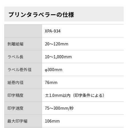
プリンタラベラーの仕様
XPA-934
剝離紙幅
20～120mm
ラベル長
10〜1,000mm
ラベル巻外径
φ300mm
紙巻内径
76mm
印字精度
±1.0mm以内（印字条件による）
印字速度
75～300mm/秒
最大印字幅
106mm