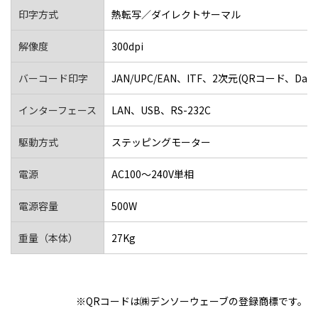
印字方式
熱転写／ダイレクトサーマル
解像度
300dpi
バーコード印字
JAN/UPC/EAN、ITF、2次元(QRコード、Data
インターフェース
LAN、USB、RS-232C
駆動方式
ステッピングモーター
電源
AC100～240V単相
電源容量
500W
重量（本体）
27Kg
※QRコードは㈱デンソーウェーブの登録商標です。