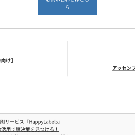
ら
ま向け】
アッセン
サービス「HappyLabels」
の活用で解決策を見つける！