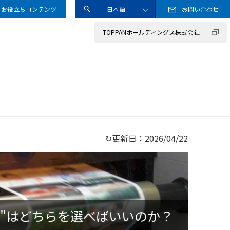
お役立ちコンテンツ
日本語
お問い合わせ
送信
サイト内検索ボック
ENGLISH
TOPPANホールディングス株式会社
サステナブル調達ガイドライン
事業のご紹介
カード
情報セキュリティ方針
企業の取り組み
工業材料
クッキー（Cookie）ポリシー
その他
↻更新日：
2026/04/22
文"はどちらを選べばいいのか？