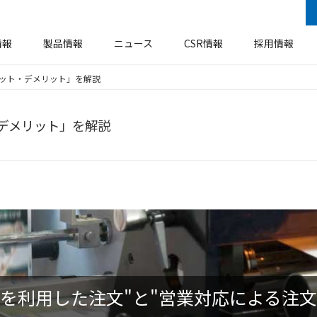
情報
製品情報
ニュース
CSR情報
採用情報
ット・デメリット」を解説
安全衛生・防火防災基本方針
企業概要
ラベル
事業所・工場
機器装置
環境方針
デメリット」を解説
ア
ソーシャルメディアに関するご案内
エコロジー
を利用した注文"と"営業対応による注