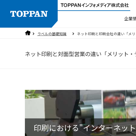
企業
ラベルの基礎知識
ネット印刷と印刷会社の違い「メリ
製品検索
人権方針
ご挨拶
ラベラー
品質方針
沿革
ネット印刷と対面型営業の違い「メリット・
3分でわかるTOPPANインフォメディ
個人情報保護方針
セキュリティ
印刷における"インターネット