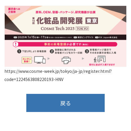
https://www.cosme-week.jp/tokyo/ja-jp/register.html?
code=1224563808220193-HNV
戻る