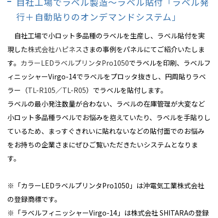
自社工場でラベル製造～ラベル貼付「ラベル発
行＋自動貼りのオンデマンドシステム」
自社工場で小ロット多品種のラベルを生産し、ラベル貼付を実
現した
株式会社ハピネス
さまの事例をパネルにてご紹介いたしま
す。
カラーLEDラベルプリンタPro1050
でラベルを印刷、ラベルフ
ィニッシャーVirgo-14でラベルをプロッタ抜きし、円周貼りラベ
ラー（
TL-R105
／
TL-R05
）でラベルを貼付します。
ラベルの最小発注数量が合わない、ラベルの在庫管理が大変など
小ロット多品種ラベルでお悩みを抱えていたり、ラベルを手貼りし
ているため、まっすぐきれいに貼れないなどの貼付面でのお悩み
をお持ちの企業さまにぜひご覧いただきたいシステムとなりま
す。
※「カラーLEDラベルプリンタPro1050」は沖電気工業株式会社
の登録商標です。
※「ラベルフィニッシャーVirgo-14」は株式会社 SHITARAの登録