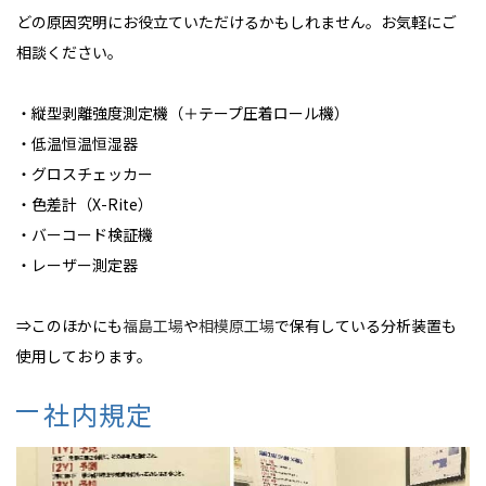
どの原因究明にお役立ていただけるかもしれません。お気軽にご
相談ください。
・縦型剥離強度測定機（＋テープ圧着ロール機）
・低温恒温恒湿器
・グロスチェッカー
・色差計（X-Rite）
・バーコード検証機
・レーザー測定器
⇒このほかにも
福島工場
や
相模原工場
で保有している分析装置も
使用しております。
社内規定