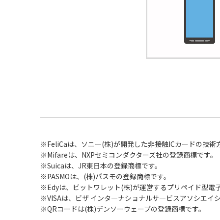
※FeliCaは、ソニー(株)が開発した非接触ICカードの
※Mifareは、NXPセミコンダクターズ社の登録商標です。
※Suicaは、JR東日本の登録商標です。
※PASMOは、(株)パスモの登録商標です。
※Edyは、ビットワレット(株)が運営するプリペイド型
※VISAは、ビザ インタ―ナショナルサ―ビスアソシエイ
※QRコードは(株)デンソーウェーブの登録商標です。