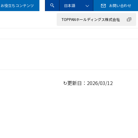
お役立ちコンテンツ
日本語
お問い合わせ
送信
サイト内検索ボック
ENGLISH
TOPPANホールディングス株式会社
サステナブル調達ガイドライン
事業のご紹介
カード
情報セキュリティ方針
企業の取り組み
工業材料
クッキー（Cookie）ポリシー
その他
↻更新日：
2026/03/12