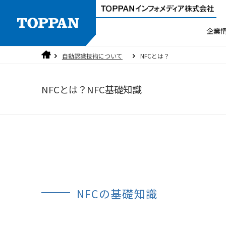
企業
自動認識技術について
NFCとは？
製品検索
人権方針
ご挨拶
ラベラー
品質方針
沿革
NFCとは？NFC基礎知識
3分でわかるTOPPANインフォメディ
個人情報保護方針
セキュリティ
NFCの基礎知識