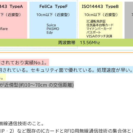
使用されており実績No.1。
て多く使用されている。セキュリティ面で優れている。処理速度が早い
る。
が近傍型(約10～70cm の交信距離)
離無線通信技術のこと。
21418（NFC IP‐2）など既存のICカードとRFID用無線通信技術の