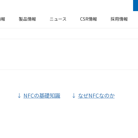
情報
製品情報
ニュース
CSR情報
採用情報
安全衛生・防火防災基本方針
企業概要
ラベル
事業所・工場
機器装置
環境方針
ア
ソーシャルメディアに関するご案内
エコロジー
NFCの基礎知識
なぜNFCなのか