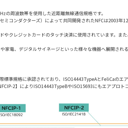
は、13.56MHzの周波数帯を使用した近距離無線通信規格です。
コンダクターズ）によって共同開発されたNFCは2003年12月に
ードやクレジットカードのタッチ決済に使用されています。また、スマート
や家電、デジタルサイネージといった様々な機器へ展開される
】として国際標準規格に承認されており、ISO14443TypeAとFeli
【NFCIP-2】によりISO14443TypeBやISO15693にもエ