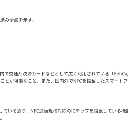
仕組み全般を示す。
本国内で交通系決済カードなどとして広く利用されている「Feli
ことが可能なこと、また、国内外でNFCを搭載したスマート
n）の名前が表わしている通り、NFC通信規格対応のICチップを搭載して
す。