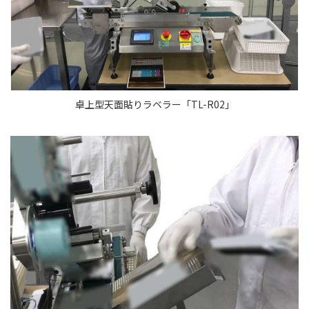
卓上型天面貼りラベラー「TL-R02」