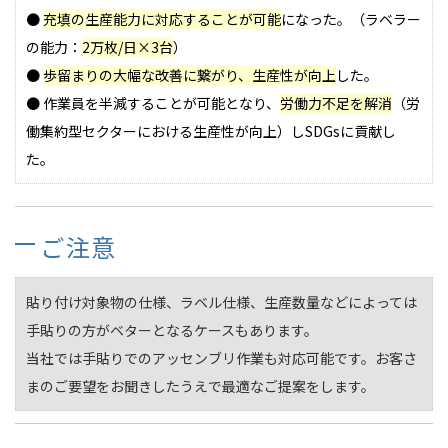
●
充填の生産能力に対応することが可能
になった。（ラベラー
の能力：
2万枚/日×3台
）
●
歩留まりの大幅な改善に繋がり、生産性が向上
した。
● 作業員を半減することが可能となり、
労働力不足を解消
（労
働集約型セクターにおける生産性が向上）しSDGsに貢献し
た。
ご注意
貼り付け対象物の仕様、ラベル仕様、生産数量などによっては
手貼りの方がベターとなるケースもあります。
当社では
手貼りでのアッセンブリ作業も対応可能
です。お客さ
まのご要望をお聞きしたうえで最適なご提案をします。